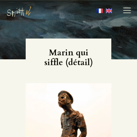
MES ŒUVRES
Marin qui
MES LIVRES
siffle (détail)
MÉDIAS
LES NEWS
ABOUT
CONTACT